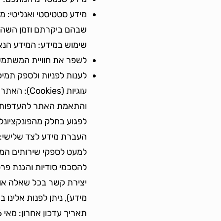
שבהם ביקרתם וזמן השהייה באתר (
שימוש במידע: המידע הנ
לשפר את חוויית המשתמש
לענות לפניות ולספק תמי
עוגיות (es
והתאמת האתר להעדפותיכם
לפגוע בחלק מהפונקציונל
העברת מידע לצד שלישי: א
למעט לספקי שירותים המסי
להסכמי סודיות והגנת פרט
יצירת קשר בכל שאלה או
מידע), ניתן לפנות אלינו 
תאריך עדכון אחרון: מאי 2026