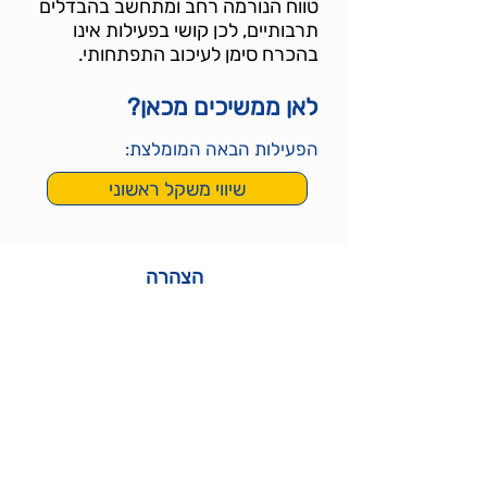
טווח הנורמה רחב ומתחשב בהבדלים
תרבותיים, לכן קושי בפעילות אינו
בהכרח סימן לעיכוב התפתחותי.
לאן ממשיכים מכאן?
הפעילות הבאה המומלצת:
שיווי משקל ראשוני
הצהרה
​תכני הפעילויות הם המלצות כלליות שאינן
מבוססות על מאפייניו וצרכיו של כל ילד
וילדה. לכן אין לראות בהם אבחנה רפואית,
ייעוץ מקצועי או תחליף טיפול. מובן כי בעלי
הלומדות אינם יכולים להיות אחראים לנזקים
העלולים להיגרם כתוצאה משימוש בלתי
אחראי בתכנים או כתוצאה מהסתמכות
עליהן כתחליף לבדיקה וייעוץ קונקרטיים.
ולכן השימוש בלומדות מהווה הצהרה לפיה