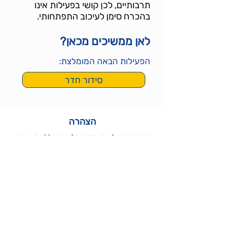
תרבותיים, לכן קושי בפעילות אינו
בהכרח סימן לעיכוב התפתחותי.
לאן ממשיכים מכאן?
הפעילות הבאה המומלצת:
סידור חדר
הצהרה
​תכני הפעילויות הם המלצות כלליות שאינן
מבוססות על מאפייניו וצרכיו של כל ילד
וילדה. לכן אין לראות בהם אבחנה רפואית,
ייעוץ מקצועי או תחליף טיפול. מובן כי בעלי
הלומדות אינם יכולים להיות אחראים לנזקים
העלולים להיגרם כתוצאה משימוש בלתי
אחראי בתכנים או כתוצאה מהסתמכות
עליהן כתחליף לבדיקה וייעוץ קונקרטיים.
ולכן השימוש בלומדות מהווה הצהרה לפיה
המשתמש מודע לכך שאין מדובר בייעוץ