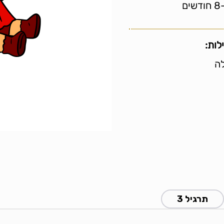
ודשים
לות:
לה
תרגיל 3