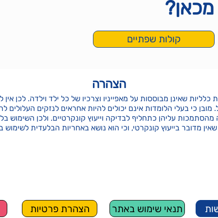
מכאן?
קולות שפתיים
הצהרה
 כלליות שאינן מבוססות על מאפייניו וצרכיו של כל ילד וילדה. לכן אין
ל. מובן כי בעלי הלומדות אינם יכולים להיות אחראים לנזקים העלולים 
מהסתמכות עליהן כתחליף לבדיקה וייעוץ קונקרטיים. ולכן השימוש בל
ין מדובר בייעוץ קונקרטי, וכי הוא נושא באחריות הבלעדית לשימוש ב
חומרי ההדרכה, אלא אם צוין אחרת, הן של המפתחות -ד"ר חסי לובצקי וס
מש בהם ללא היתר מראש, ואין להעתיק לצרכי הפצה את החומר כולו או
ות
תנאי שימוש באתר
הצהרת פרטיות