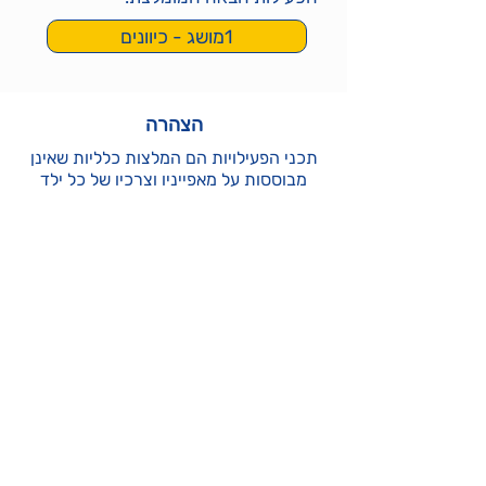
1מושג - כיוונים
הצהרה
​תכני הפעילויות הם המלצות כלליות שאינן
מבוססות על מאפייניו וצרכיו של כל ילד
וילדה. לכן אין לראות בהם אבחנה רפואית,
ייעוץ מקצועי או תחליף טיפול. מובן כי בעלי
הלומדות אינם יכולים להיות אחראים לנזקים
העלולים להיגרם כתוצאה משימוש בלתי
אחראי בתכנים או כתוצאה מהסתמכות
עליהן כתחליף לבדיקה וייעוץ קונקרטיים.
ולכן השימוש בלומדות מהווה הצהרה לפיה
המשתמש מודע לכך שאין מדובר בייעוץ
קונקרטי, וכי הוא נושא באחריות הבלעדית
לשימוש בתכנים ולתוצאותיהם.
כל הזכויות בחומרי ההדרכה, אלא אם
צוין אחרת, הן של המפתחות -ד"ר חסי